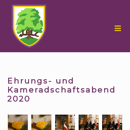
Skip
Skip
to
to
navigation
content
Ehrungs- und
Kameradschaftsabend
2020