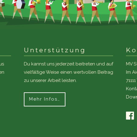
Unterstützung
Ko
us
Du kannst uns jederzeit beitreten und auf
MV S
en
vielfältige Weise einen wertvollen Beitrag
Im A
zu unserer Arbeit leisten.
7111
Kont
Down
Mehr Infos…