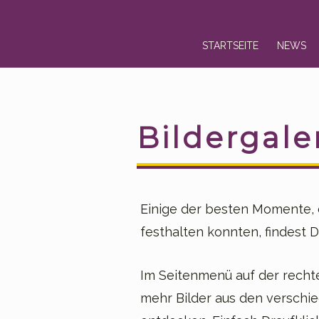
Skip
Skip
STARTSEITE
NEWS
to
to
navigation
content
Bildergale
Einige der besten Momente, d
festhalten konnten, findest D
Im Seitenmenü auf der recht
mehr Bilder aus den verschi