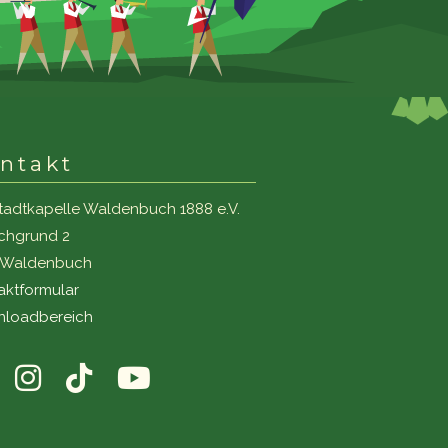
ntakt
tadtkapelle Waldenbuch 1888 e.V.
ichgrund 2
1 Waldenbuch
aktformular
loadbereich