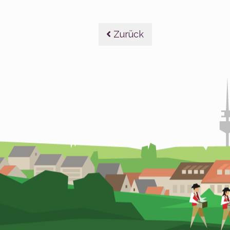
Beitragsnavig
Zurück