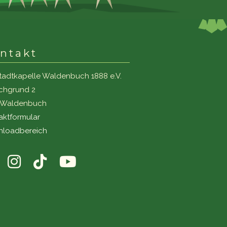
ntakt
tadtkapelle Waldenbuch 1888 e.V.
ichgrund 2
1 Waldenbuch
aktformular
loadbereich