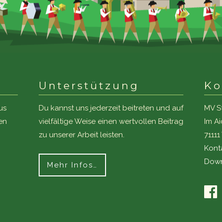
Unterstützung
Ko
us
Du kannst uns jederzeit beitreten und auf
MV S
en
vielfältige Weise einen wertvollen Beitrag
Im A
zu unserer Arbeit leisten.
7111
Kont
Down
Mehr Infos…