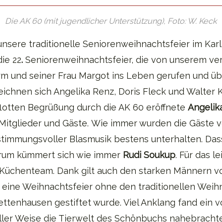
Die AK 60 (mit jugendlicher Unterstützung), Foto: W. Keck
sere traditionelle Seniorenweihnachtsfeier im Karl
ie 22
.
Seniorenweihnachtsfeier, die von unserem ve
rm und seiner Frau Margot ins Leben gerufen und üb
eichnen sich Angelika Renz, Doris Fleck und Walter 
flotten Begrüßung durch die AK 60 eröffnete
Angelik
 Mitglieder und Gäste. Wie immer wurden die Gäste
stimmungsvoller Blasmusik bestens unterhalten. Das
darum kümmert sich wie immer
Rudi Soukup
. Für das l
Küchenteam. Dank gilt auch den starken Männern v
eine Weihnachtsfeier ohne den traditionellen Weih
ttenhausen gestiftet wurde. Viel Anklang fand ein 
ller Weise die Tierwelt des Schönbuchs nahebrachte