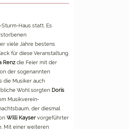
-Sturm-Haus statt. Es
rstorbenen
er viele Jahre bestens
Keck für diese Veranstaltung
a Renz
die Feier mit der
 von der sogenannten
s die Musiker auch
eibliche Wohl sorgten
Doris
om Musikverein-
nachtsbaum, der diesmal
von
Willi
Kayser
vorgeführter
. Mit einer weiteren