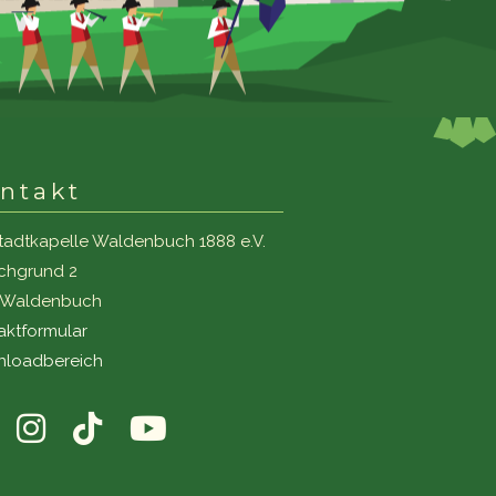
ntakt
tadtkapelle Waldenbuch 1888 e.V.
ichgrund 2
1 Waldenbuch
aktformular
loadbereich