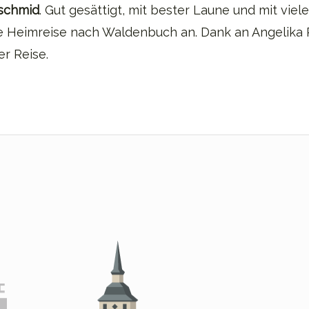
nschmid
. Gut gesättigt, mit bester Laune und mit viel
 Heimreise nach Waldenbuch an. Dank an Angelika R
r Reise.
ation