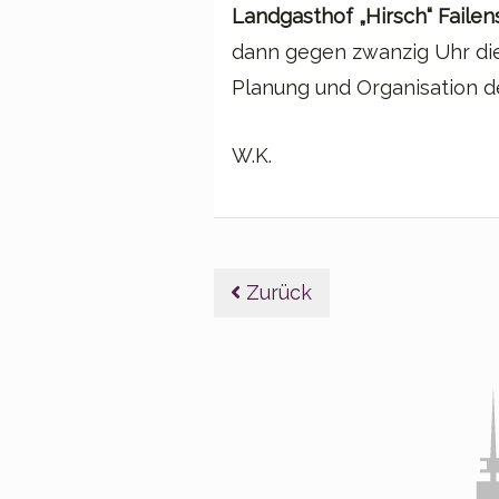
Landgasthof „Hirsch“ Faile
dann gegen zwanzig Uhr die
Planung und Organisation de
W.K.
Beitragsnavig
Zurück