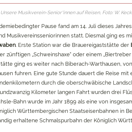
Unsere Musikverein-Senior*innen auf Reisen, Foto: W. Keck
emiebedingter Pause fand am 14. Juli dieses Jahres 
d Musikvereinsseniorinnen statt. Diesmal ging es m
waben
. Erste Station war die Brauereigaststätte der
er zünftigen „Schweinshaxe“ oder einem „Biertreber 
stätte ging es weiter nach Biberach-Warthausen, von
en fuhren. Eine gute Stunde dauert die Reise mit 
undenkilometern durch die oberschwäbische Landsc
iundzwanzig Kilometer langen Fahrt wurden drei Flüs
hsle-Bahn wurde im Jahr 1899 als eine von insgesam
niglich Württembergischen Staatseisenbahnen in Be
ständig erhaltene Schmalspurbahn der Königlich Wür