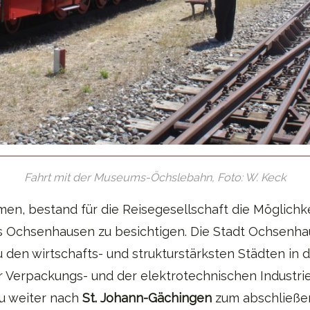
Fahrt mit der Museums-Öchslebahn, Foto: W. Keck
, bestand für die Reisegesellschaft die Möglichke
s Ochsenhausen zu besichtigen. Die Stadt Ochsenhau
den wirtschafts- und strukturstärksten Städten in 
 Verpackungs- und der elektrotechnischen Industrie
u weiter nach
St. Johann-Gächingen
zum abschließe