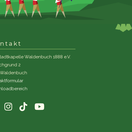
ntakt
tadtkapelle Waldenbuch 1888 e.V.
ichgrund 2
1 Waldenbuch
aktformular
loadbereich