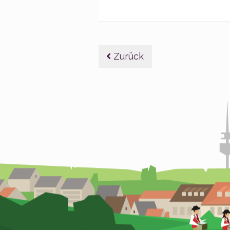
Beitragsnavig
Zurück