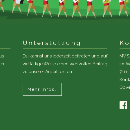
Unterstützung
Ko
us
Du kannst uns jederzeit beitreten und auf
MV S
en
vielfältige Weise einen wertvollen Beitrag
Im A
zu unserer Arbeit leisten.
7111
Kont
Down
Mehr Infos…