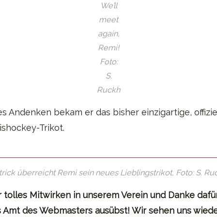
We’ll
meet
again,
Remi!
Foto:
S.
Ruckh
s Andenken bekam er das bisher einzigartige, offizie
shockey-Trikot.
trick überreicht Remi sein neues Lieblingstrikot, Foto: S. Ru
r tolles Mitwirken in unserem Verein und Danke dafü
s Amt des Webmasters ausübst! Wir sehen uns wieder