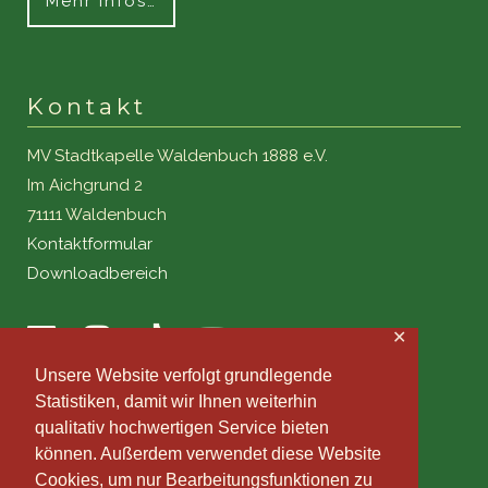
Mehr Infos…
Kontakt
MV Stadtkapelle Waldenbuch 1888 e.V.
Im Aichgrund 2
71111 Waldenbuch
Kontaktformular
Downloadbereich
✕
Unsere Website verfolgt grundlegende
Statistiken, damit wir Ihnen weiterhin
qualitativ hochwertigen Service bieten
können. Außerdem verwendet diese Website
Cookies, um nur Bearbeitungsfunktionen zu