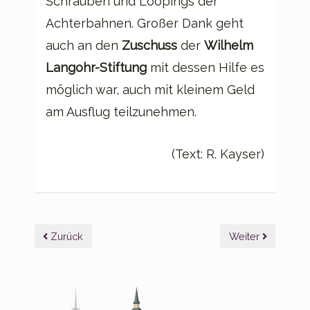
Schrauben und Loopings der
Achterbahnen. Großer Dank geht
auch an den
Zuschuss
der
Wilhelm
Langohr-Stiftung
mit dessen Hilfe es
möglich war, auch mit kleinem Geld
am Ausflug teilzunehmen.
(Text: R. Kayser)
Beitragsnavigation
Zurück
Weiter