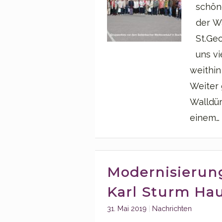
schön
der Wa
St.Ge
uns v
weithin
Weiter 
Walldür
einem…
Modernisierun
Karl Sturm Ha
Categories:
31. Mai 2019
Nachrichten