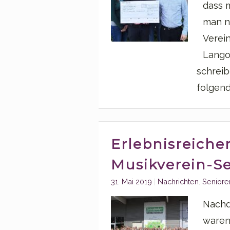
dass 
man n
Verei
Lango
schreib
folgend
Erlebnisreiche
Musikverein-S
Categories:
31. Mai 2019
Nachrichten
,
Seniore
Nachd
waren,