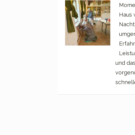
Momen
Haus 
Nacht
umger
Erfah
Leist
und das
vorgen
schnell