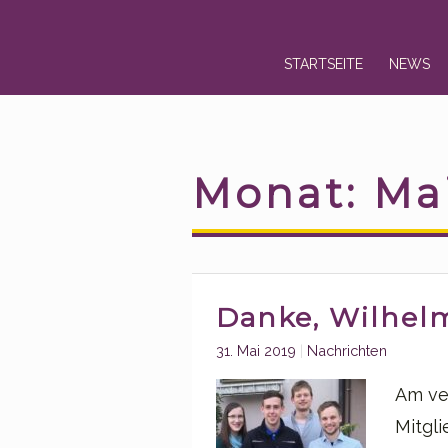
Skip
Skip
STARTSEITE
NEWS
to
to
navigation
content
Monat:
Ma
Danke, Wilhel
Categories:
31. Mai 2019
Nachrichten
Am ve
Mitgl