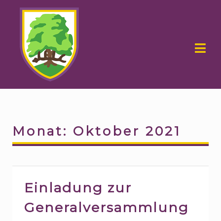
Skip
Skip
to
to
navigation
content
Monat:
Oktober 2021
Einladung zur
Generalversammlung