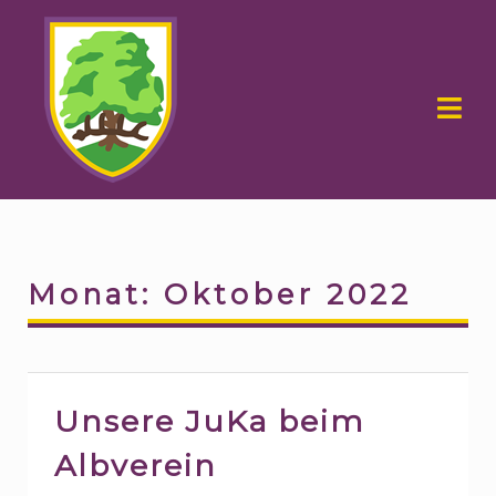
Skip
Skip
to
to
navigation
content
Monat:
Oktober 2022
Unsere JuKa beim
Albverein