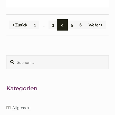
Seitennummerierung
…
4
Zurück
1
3
5
6
Weiter
der
Beiträge
Suchen
nach:
Kategorien
Allgemein