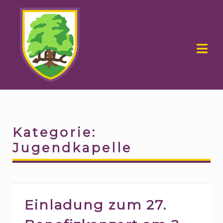
Skip
Skip
to
to
navigation
content
Kategorie:
Jugendkapelle
Einladung zum 27.