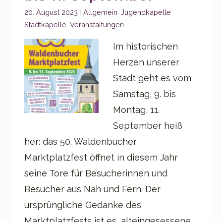
Categories:
20. August 2023
Allgemein
,
Jugendkapelle
,
Stadtkapelle
,
Veranstaltungen
Im historischen
Herzen unserer
Stadt geht es vom
Samstag, 9. bis
Montag, 11.
September heiß
her: das 50. Waldenbucher
Marktplatzfest öffnet in diesem Jahr
seine Tore für Besucherinnen und
Besucher aus Nah und Fern. Der
ursprüngliche Gedanke des
Marktplatzfests ist es, alteingesessene