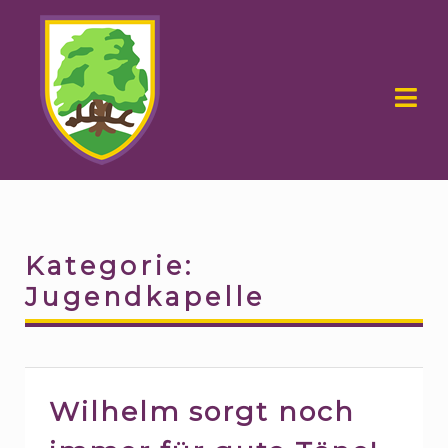
Skip
Skip
to
to
navigation
content
Kategorie:
Jugendkapelle
Wilhelm sorgt noch