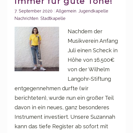
immer für gute Töne!
Categories:
7. September 2020
Allgemein
,
Jugendkapelle
,
Nachrichten
,
Stadtkapelle
Nachdem der
Musikverein Anfang
Juli einen Scheck in
Höhe von 16.500€
von der Wilhelm
Langohr-Stiftung
entgegennehmen durfte (wir
berichteten), wurde nun ein großer Teil
davon in ein neues, ganz besonderes
Instrument investiert. Unsere Suzannah
kann das tiefe Register ab sofort mit