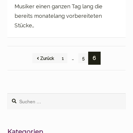
Musiker einen ganzen Tag lang die
bereits monatelang vorbereiteten
Stücke…
Seitennummerierung
…
6
Zurück
1
5
der
Beiträge
Suchen
nach:
Kategorien